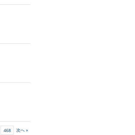
次へ »
468