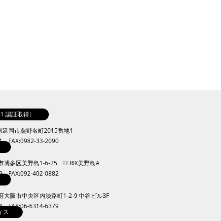
001 認証取得）
崎県延岡市粟野名町2015番地1
41 FAX:0982-33-2090
岡市博多区美野島1-6-25 FERIX美野島A
09 FAX:092-402-0882
大阪府大阪市中央区内淡路町1-2-9 中谷ビル3F
34 FAX:06-6314-6379
ィス