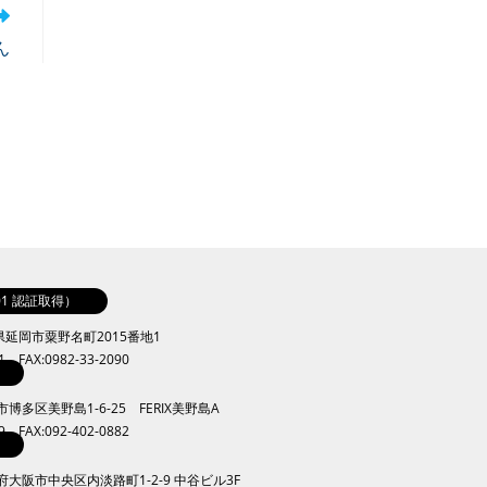
ん
001 認証取得）
崎県延岡市粟野名町2015番地1
41 FAX:0982-33-2090
岡市博多区美野島1-6-25 FERIX美野島A
09 FAX:092-402-0882
大阪府大阪市中央区内淡路町1-2-9 中谷ビル3F