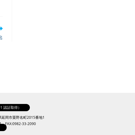
出
001 認証取得）
崎県延岡市粟野名町2015番地1
41 FAX:0982-33-2090