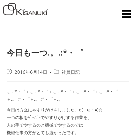
今日も一つ.。.:*・゜
2016年6月14日
社員日記
.。.:*・゜＋.。.:*・゜＋.。.:*・゜＋.。.:*・゜＋.。.:*・゜
＋.。.:*・゜＋.。.:*・゜＋.。
今日は方立にやすりがけをしました。d(・ω・●)☆
一つの板をﾍﾟｰﾊﾟｰでやすりがけする作業を、
人の手でやするのと機械でやするのでは
機械仕事の方がとても速かったです。