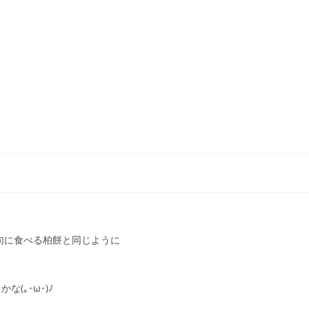
句に食べる柏餅と同じように
(｡･ω･)ﾉ