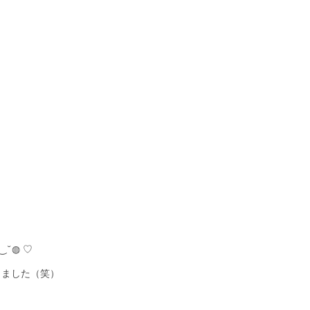
˘◍ ♡
きました（笑）