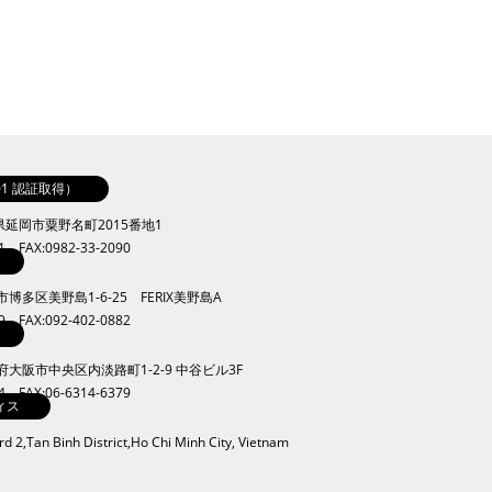
001 認証取得）
崎県延岡市粟野名町2015番地1
41 FAX:0982-33-2090
岡市博多区美野島1-6-25 FERIX美野島A
09 FAX:092-402-0882
大阪府大阪市中央区内淡路町1-2-9 中谷ビル3F
34 FAX:06-6314-6379
ィス
 2,Tan Binh District,Ho Chi Minh City, Vietnam