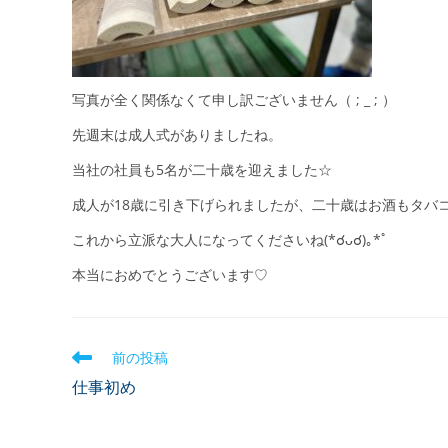
写真が全く関係なくて申し訳ございません（ ; _ ; ）
先週末は成人式がありましたね。
当社の社員も5名が二十歳を迎えました☆
成人が18歳に引き下げられましたが、二十歳はお酒もタバ
これから立派な大人になってくださいね(*☌ᴗ☌)｡*ﾟ
本当におめでとうございます♡
前の投稿
仕事初め