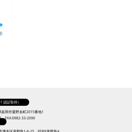
彡
001 認証取得）
崎県延岡市粟野名町2015番地1
41 FAX:0982-33-2090
岡市博多区美野島1-6-25 FERIX美野島A