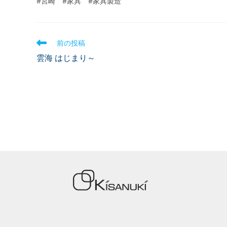
#宮崎 #家具 #家具製造
前の投稿
雲海 はじまり～