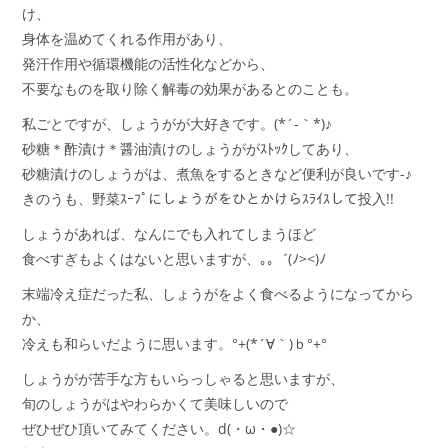
け、
身体を温めてくれる作用があり、
発汗作用や循環機能の活性化などから、
不要なものを取り除く解毒の効果があるとのことも。
私ごとですが、しょうがが大好きです。(*´-｀*)♪
砂糖＊酢漬け＊醤油漬けのしょうががｽﾄｯｸしてあり、
砂糖漬けのしょうがは、煮魚をするときなど便利が良いです-♪
きのうも、野菜ｽｰﾌﾟにしょうがをひとかけらｽﾗｲｽして投入!!
しょうがあれば、なんにでも入れてしまうほど
食べすぎもよくはないと思いますが、｡｡゛(ﾉ><)ﾉ
末端冷え症だった私、しょうがをよく食べるようになってから
か、
冷えも和らいだように思います。°+(*´∀｀)ｂ°+°
しょうがが苦手な方もいらっしゃると思いますが、
旬のしょうがはやわらかくて美味しいので
ぜひぜひ頂いてみてください。d(・ω・●)☆