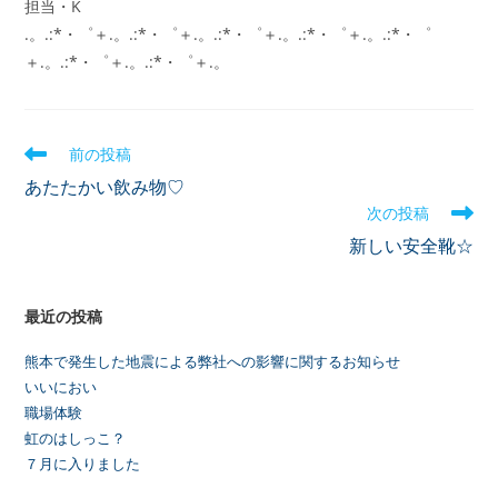
担当・K
.。.:*・゜＋.。.:*・゜＋.。.:*・゜＋.。.:*・゜＋.。.:*・゜
＋.。.:*・゜＋.。.:*・゜＋.。
前の投稿
あたたかい飲み物♡
次の投稿
新しい安全靴☆
最近の投稿
熊本で発生した地震による弊社への影響に関するお知らせ
いいにおい
職場体験
虹のはしっこ？
７月に入りました