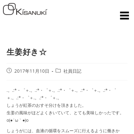
生姜好き☆
2017年11月10日
社員日記
.。.:*・゜＋.。.:*・゜＋.。.:*・゜＋.。.:*・゜＋.。.:*・゜
＋.。.:*・゜＋.。.:*・゜＋.。
しょうが紅茶のおすそ分けを頂きました。
生姜の風味がほどよくきいていて、とても美味しかったです。
o(●´ω｀●)o
しょうがには、血液の循環をスムーズに行えるように働きか