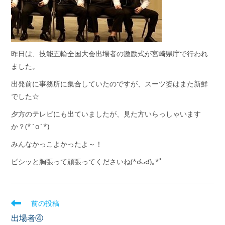
昨日は、技能五輪全国大会出場者の激励式が宮崎県庁で行われ
ました。
出発前に事務所に集合していたのですが、スーツ姿はまた新鮮
でした☆
夕方のテレビにも出ていましたが、見た方いらっしゃいます
か？(*´o`*)
みんなかっこよかったよ～！
ビシッと胸張って頑張ってくださいね(*☌ᴗ☌)｡*ﾟ
前の投稿
出場者④