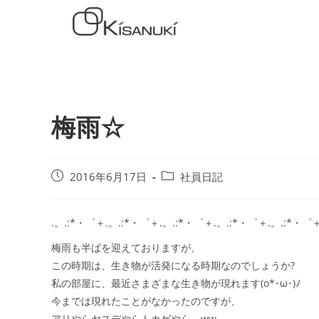
梅雨☆
2016年6月17日
社員日記
.。.:*・゜＋.。.:*・゜＋.。.:*・゜＋.。.:*・゜＋.。.:*・゜
梅雨も半ばを迎えておりますが、
この時期は、生き物が活発になる時期なのでしょうか?
私の部屋に、最近さまざまな生き物が現れます(o*･ω･)ﾉ
今までは現れたことがなかったのですが、
アリやらヤスデやらトカゲやら～ww