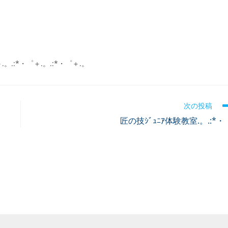
＋.。.:*・゜＋.。.:*・゜＋.。
次の投稿
匠の技ｼﾞｭﾆｱ体験教室.。.:*・