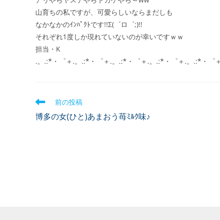
山育ちの私ですが、可愛らしいならまだしも
なかなかのｲﾝﾊﾟｸﾄです!!Σ(゜ロ゜;)!!
それぞれ1度しか現れていないのが幸いですｗｗ
担当・K
.。.:*・゜＋.。.:*・゜＋.。.:*・゜＋.。.:*・゜＋.。.:*・゜
前の投稿
博多の女(ひと)あまおう苺ﾐﾙｸ味♪