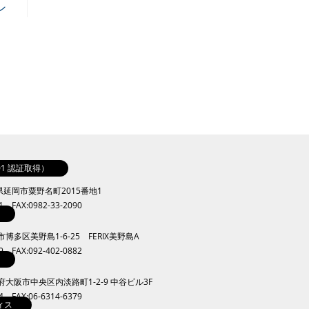
ン
001 認証取得）
崎県延岡市粟野名町2015番地1
41 FAX:0982-33-2090
岡市博多区美野島1-6-25 FERIX美野島A
09 FAX:092-402-0882
大阪府大阪市中央区内淡路町1-2-9 中谷ビル3F
34 FAX:06-6314-6379
ィス