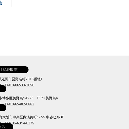
会
001 認証取得）
崎県延岡市粟野名町2015番地1
41 FAX:0982-33-2090
岡市博多区美野島1-6-25 FERIX美野島A
09 FAX:092-402-0882
大阪府大阪市中央区内淡路町1-2-9 中谷ビル3F
34 FAX:06-6314-6379
ィス