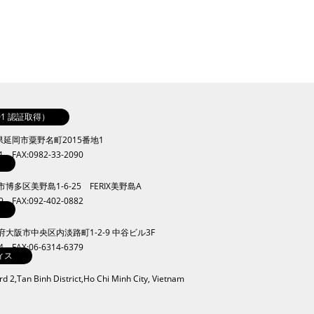
001 認証取得）
崎県延岡市粟野名町2015番地1
41 FAX:0982-33-2090
岡市博多区美野島1-6-25 FERIX美野島A
09 FAX:092-402-0882
大阪府大阪市中央区内淡路町1-2-9 中谷ビル3F
34 FAX:06-6314-6379
ィス
 2,Tan Binh District,Ho Chi Minh City, Vietnam