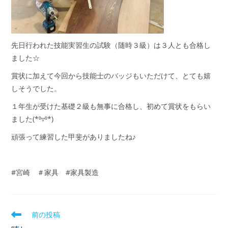
先日行われた技能実習生の試験（随時３級）は３人とも合格し
ました☆
賞状に加えて今回から技能士のバッジもいただけて、とても嬉
しそうでした。
１年生が受けた基礎２級も無事に合格し、初めて賞状をもらい
ました(*⁰▿⁰*)
頑張って練習した甲斐がありましたね♪
#宮崎 ＃家具 #家具製造
前の投稿