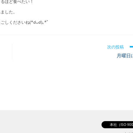
きるほど食べたい！
れました。
くださいね(*☌ᴗ☌)｡*ﾟ
次の投稿
月曜日
本社（ISO 9