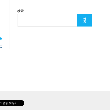
検索
検
索
に
001 認証取得）