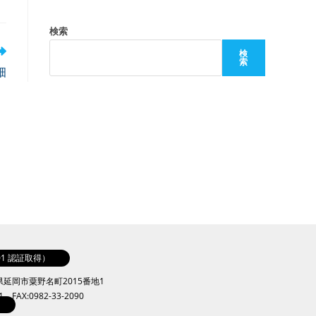
検索
検
索
畑
001 認証取得）
崎県延岡市粟野名町2015番地1
41 FAX:0982-33-2090