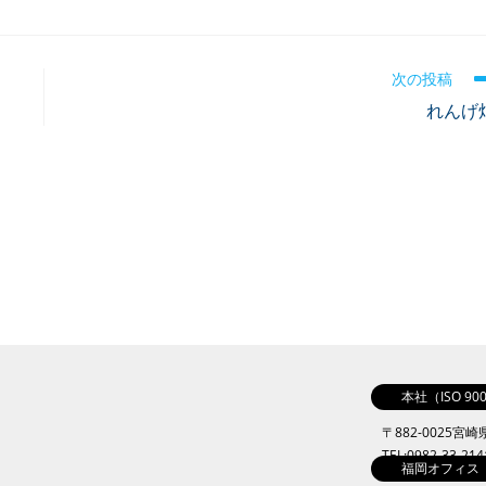
次の投稿
れんげ
本社（ISO 9
〒882-0025宮
TEL:0982-33-21
福岡オフィス