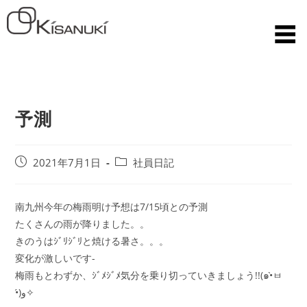
予測
2021年7月1日
社員日記
南九州今年の梅雨明け予想は7/15頃との予測
たくさんの雨が降りました。。
きのうはｼﾞﾘｼﾞﾘと焼ける暑さ。。。
変化が激しいです-
梅雨もとわずか、ｼﾞﾒｼﾞﾒ気分を乗り切っていきましょう!!(๑•̀ㅂ
•́)و✧