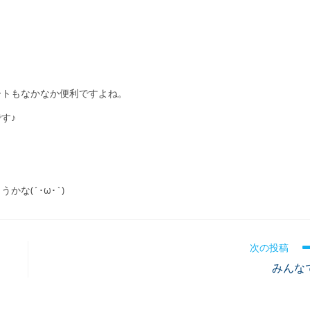
ートもなかなか便利ですよね。
す♪
な(´･ω･`)
次の投稿
みんな