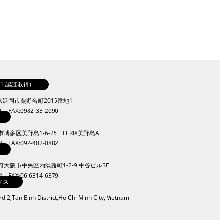
001 認証取得）
崎県延岡市粟野名町2015番地1
41 FAX:0982-33-2090
岡市博多区美野島1-6-25 FERIX美野島A
09 FAX:092-402-0882
大阪府大阪市中央区内淡路町1-2-9 中谷ビル3F
34 FAX:06-6314-6379
ィス
 2,Tan Binh District,Ho Chi Minh City, Vietnam