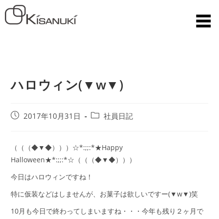
ハロウィン(▼w▼)
2017年10月31日
社員日記
（（（◆▼◆）））☆*:;;:*★Happy
Halloween★*:;;:*☆（（（◆▼◆）））
今日はハロウィンですね！
特に仮装などはしませんが、お菓子は欲しいですー(▼w▼)笑
10月も今日で終わってしまいますね・・・今年も残り２ヶ月で