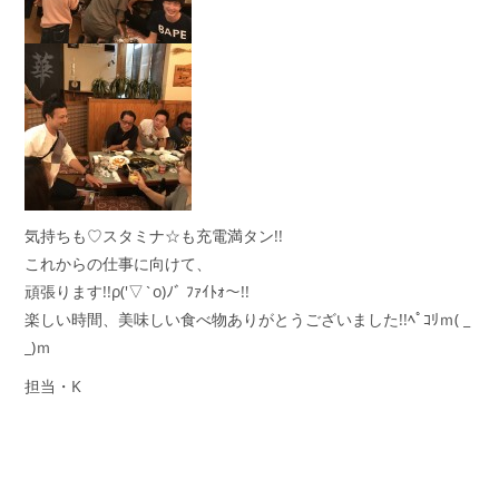
気持ちも♡スタミナ☆も充電満タン!!
これからの仕事に向けて、
頑張ります!!ρ(′▽`o)ﾉﾞ ﾌｧｲﾄｫ～!!
楽しい時間、美味しい食べ物ありがとうございました!!ﾍﾟｺﾘｍ( _
_)ｍ
担当・K