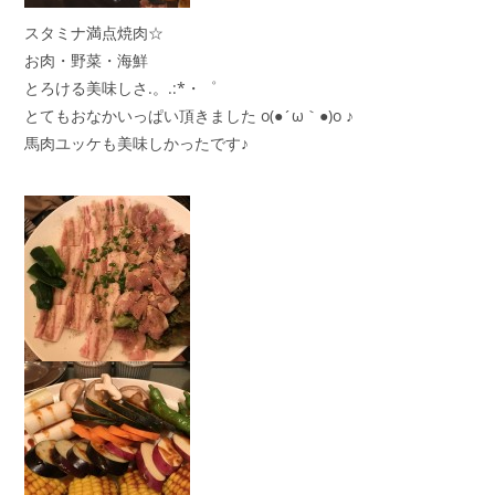
スタミナ満点焼肉☆
お肉・野菜・海鮮
とろける美味しさ.。.:*・゜
とてもおなかいっぱい頂きました o(●´ω｀●)o ♪
馬肉ユッケも美味しかったです♪