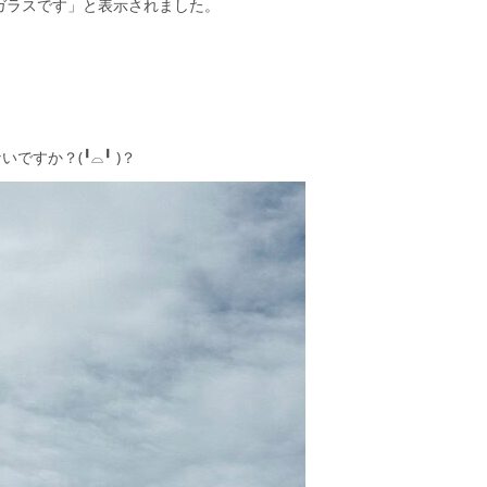
ソガラスです」と表示されました。
すか？(╹⌓╹ )？