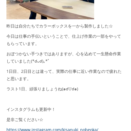
昨日は自分たちでカラーボックスを一から製作しました☆
今日は仕事の手伝いということで、仕上げ作業の一部をやって
もらっています。
おぼつかない手つきではありますが、心を込めて一生懸命作業
していました(*☌ᴗ☌)｡*ﾟ
1日目、2日目とは違って、実際の仕事に近い作業なので疲れた
と思います。
ラスト1日、頑張りましょうね(๑☌▽☌๑)
インスタグラムも更新中！
是非ご覧ください☆
https://www.instagram.com/kisanuki_nobeoka/