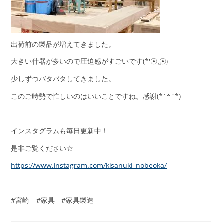
出荷前の製品が増えてきました。
大きい什器が多いので圧迫感がすごいです(*′☉.̫☉)
少しずつバタバタしてきました。
このご時勢で忙しいのはいいことですね。感謝(*´꒳`*)
インスタグラムも毎日更新中！
是非ご覧ください☆
https://www.instagram.com/kisanuki_nobeoka/
#宮崎 #家具 #家具製造