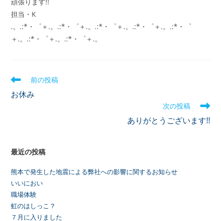
頑張ります!!
担当・K
.。.:*・゜＋.。.:*・゜＋.。.:*・゜＋.。.:*・゜＋.。.:*・゜
＋.。.:*・゜＋.。.:*・゜＋.。
前の投稿
お休み
次の投稿
ありがとうございます!!
最近の投稿
熊本で発生した地震による弊社への影響に関するお知らせ
いいにおい
職場体験
虹のはしっこ？
７月に入りました