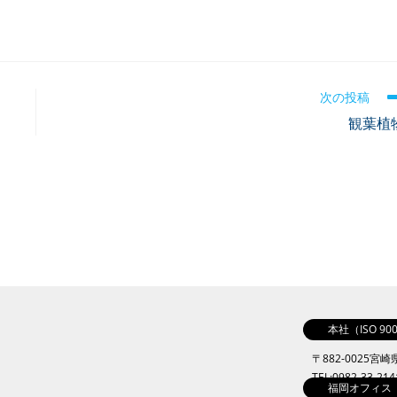
次の投稿
観葉植
本社（ISO 9
〒882-0025宮
TEL:0982-33-21
福岡オフィス