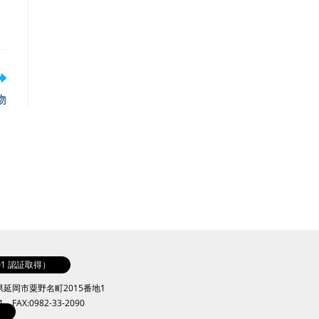
物
001 認証取得）
崎県延岡市粟野名町2015番地1
41 FAX:0982-33-2090